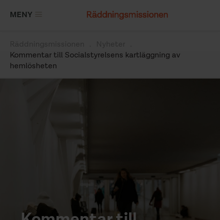
Hoppa
MENY
till
huvudinnehåll
Räddningsmissionen
Nyheter
Länkstig
Kommentar till Socialstyrelsens kartläggning av
hemlösheten
Kommentar till