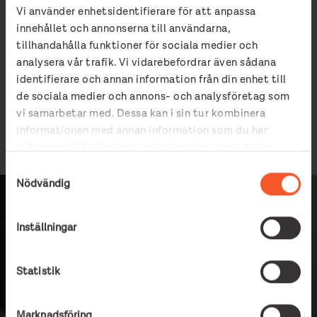
De har helt enkelt hamnat i ett läge där de inte längre kan
Vi använder enhetsidentifierare för att anpassa
betala sin hyra.
innehållet och annonserna till användarna,
”Det är bra att regeringen väljer att fokusera på Bostad
tillhandahålla funktioner för sociala medier och
först, som är en mycket väl fungerande modell, men vi skulle
analysera vår trafik. Vi vidarebefordrar även sådana
också gärna se att den nationella hemlöshetsstrategin
identifierare och annan information från din enhet till
inkluderade utsatta EU-medborgare och papperslösa.
de sociala medier och annons- och analysföretag som
Att 27 000 personer ska behöva leva i hemlöshet i ett
vi samarbetar med. Dessa kan i sin tur kombinera
välfärdsland som Sverige är problematiskt. Varje människa i
informationen med annan information som du har
hemlöshet är en för mycket.
tillhandahållit eller som de har samlat in när du har
använt deras tjänster.
Samtyckesval
Nödvändig
Att 27 000 personer ska
Inställningar
behöva leva i hemlöshet
i ett välfärdsland som
Statistik
Sverige är problematiskt.
Marknadsföring