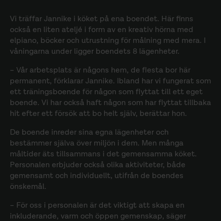
Vi träffar Jannike i köket på ena boendet. Här finns
också en liten ateljé i form av en kreativ hörna med
elpiano, böcker och utrustning för målning med mera. I
våningarna under ligger boendets 8 lägenheter.
– Vår arbetsplats är någons hem, de flesta bor här
permanent, förklarar Jannike. Ibland har vi fungerat som
ett träningsboende för någon som flyttat till ett eget
boende. Vi har också haft någon som har flyttat tillbaka
hit efter ett försök att bo helt själv, berättar hon.
De boende inreder sina egna lägenheter och
bestämmer själva över miljön i dem. Men många
måltider äts tillsammans i det gemensamma köket.
Personalen erbjuder också olika aktiviteter, både
gemensamt och individuellt, utifrån de boendes
önskemål.
– För oss i personalen är det viktigt att skapa en
inkluderande, varm och öppen gemenskap, säger