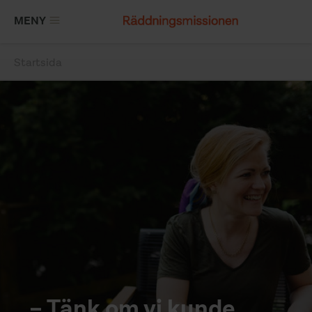
Hoppa
MENY
till
huvudinnehåll
Startsida
Länkstig
– Tänk om vi kunde