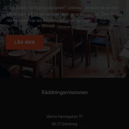
”Åh vilket härligt spektakel!” utbrast en kvinna under
allsången på Styrmansgatans gruppboende. Den årliga
räkfrossan var en höjdpunkt som vanligt!
LÄS MER
Västra Hamngatan 7C
411 17 Göteborg