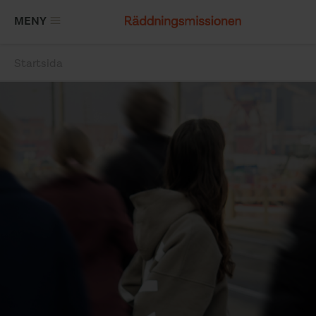
Hoppa
MENY
till
huvudinnehåll
Startsida
Länkstig