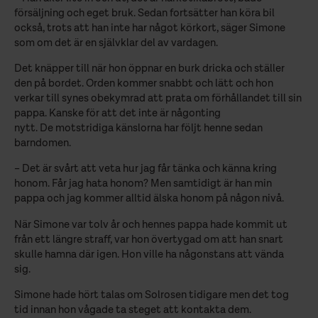
försäljning och eget bruk. Sedan fortsätter han köra bil
också, trots att han inte har något körkort, säger Simone
som om det är en självklar del av vardagen.
Det knäpper till när hon öppnar en burk dricka och ställer
den på bordet. Orden kommer snabbt och lätt och hon
verkar till synes obekymrad att prata om förhållandet till sin
pappa. Kanske för att det inte är någonting
nytt. De motstridiga känslorna har följt henne sedan
barndomen.
– Det är svårt att veta hur jag får tänka och känna kring
honom. Får jag hata honom? Men samtidigt är han min
pappa och jag kommer alltid älska honom på någon nivå.
När Simone var tolv år och hennes pappa hade kommit ut
från ett längre straff, var hon övertygad om att han snart
skulle hamna där igen. Hon ville ha någonstans att vända
sig.
Simone hade hört talas om Solrosen tidigare men det tog
tid innan hon vågade ta steget att kontakta dem.