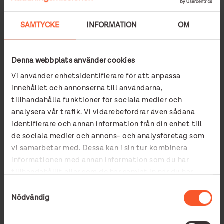
SAMTYCKE
INFORMATION
OM
Mer än bara samtal
Denna webbplats använder cookies
Med stöd från Solrosen har Simone fått hjälp att navigera i
alla känslor som kommer med att ha en frihetsberövad
Vi använder enhetsidentifierare för att anpassa
förälder. Utöver samtalsstöd har hon varit med på flera av de
innehållet och annonserna till användarna,
aktiviteter som Solrosen erbjuder.
tillhandahålla funktioner för sociala medier och
analysera vår trafik. Vi vidarebefordrar även sådana
– Vi har klättrat, bowlat och till och med varit på opera. Det
var jättekul!
identifierare och annan information från din enhet till
de sociala medier och annons- och analysföretag som
Mellan några klunkar berättar hon att det idag kan kännas
vi samarbetar med. Dessa kan i sin tur kombinera
konstigt att komma till ett hem där det finns två stabila
informationen med annan information som du har
föräldrar, något hon själv inte haft.
tillhandahållit eller som de har samlat in när du har
– När jag var liten var jag väldigt ledsen över det men ju
använt deras tjänster.
Samtyckesval
äldre jag blev desto mer försvann den bilden mer och mer.
Nödvändig
Uppmaningen – “Våga testa”