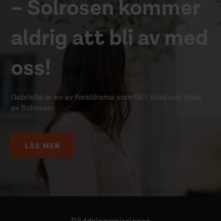
– Solrosen kommer
aldrig att bli av med
oss!
Gabriella är en av föräldrarna som fått stöd och hjälp
av Solrosen.
LÄS MER