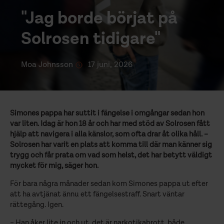
"Jag borde börjat på
Solrosen tidigare"
Moa Johnsson
17 juni, 2026
Simones pappa har suttit i fängelse i omgångar sedan hon
var liten. Idag är hon 18 år och har med stöd av Solrosen fått
hjälp att navigera i alla känslor, som ofta drar åt olika håll. –
Solrosen har varit en plats att komma till där man känner sig
trygg och får prata om vad som helst, det har betytt väldigt
mycket för mig, säger hon.
För bara några månader sedan kom Simones pappa ut efter
att ha avtjänat ännu ett fängelsestraff. Snart väntar
rättegång. Igen.
– Han åker lite in och ut, det är narkotikabrott, både